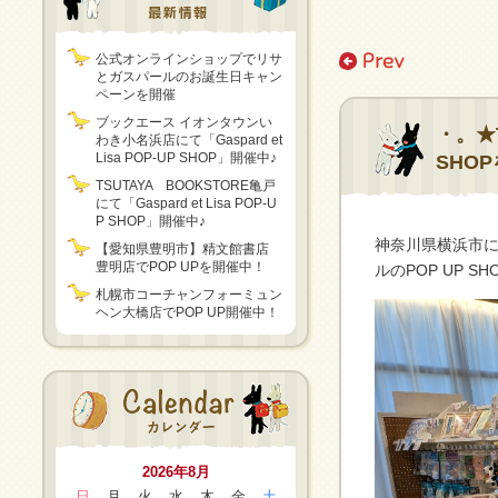
公式オンラインショップでリサ
とガスパールのお誕生日キャン
ペーンを開催
ブックエース イオンタウンい
・。★T
わき小名浜店にて「Gaspard et
Lisa POP-UP SHOP」開催中♪
SHO
TSUTAYA BOOKSTORE亀戸
にて「Gaspard et Lisa POP-U
P SHOP」開催中♪
神奈川県横浜市にあ
【愛知県豊明市】精文館書店
豊明店でPOP UPを開催中！
ルのPOP UP S
札幌市コーチャンフォーミュン
ヘン大橋店でPOP UP開催中！
2026年8月
日
月
火
水
木
金
土