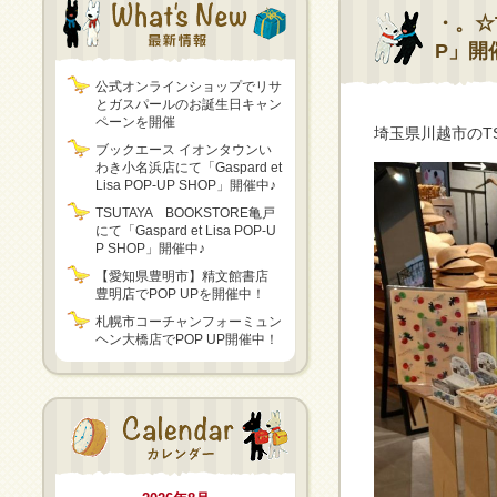
・。☆T
P」開
公式オンラインショップでリサ
とガスパールのお誕生日キャン
ペーンを開催
埼玉県川越市のTS
ブックエース イオンタウンい
わき小名浜店にて「Gaspard et
Lisa POP-UP SHOP」開催中♪
TSUTAYA BOOKSTORE亀戸
にて「Gaspard et Lisa POP-U
P SHOP」開催中♪
【愛知県豊明市】精文館書店
豊明店でPOP UPを開催中！
札幌市コーチャンフォーミュン
ヘン大橋店でPOP UP開催中！