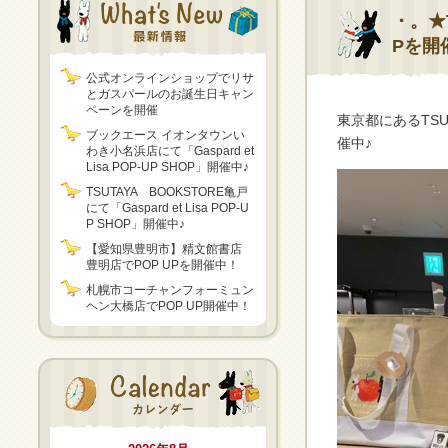
・。★T
Pを開
公式オンラインショップでリサ
とガスパールのお誕生日キャン
ペーンを開催
東京都にあるTSUT
ブックエース イオンタウンい
催中♪
わき小名浜店にて「Gaspard et
Lisa POP-UP SHOP」開催中♪
TSUTAYA BOOKSTORE亀戸
にて「Gaspard et Lisa POP-U
P SHOP」開催中♪
【愛知県豊明市】精文館書店
豊明店でPOP UPを開催中！
札幌市コーチャンフォーミュン
ヘン大橋店でPOP UP開催中！