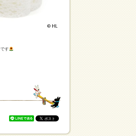
ンです
。