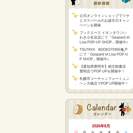
公式オンラインショップでリサ
とガスパールのお誕生日キャン
ペーンを開催
ブックエース イオンタウンい
わき小名浜店にて「Gaspard et
Lisa POP-UP SHOP」開催中♪
TSUTAYA BOOKSTORE亀戸
にて「Gaspard et Lisa POP-U
P SHOP」開催中♪
【愛知県豊明市】精文館書店
豊明店でPOP UPを開催中！
札幌市コーチャンフォーミュン
ヘン大橋店でPOP UP開催中！
2026年8月
日
月
火
水
木
金
土