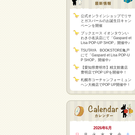
公式オンラインショップでリサ
とガスパールのお誕生日キャン
ペーンを開催
ブックエース イオンタウンい
わき小名浜店にて「Gaspard et
Lisa POP-UP SHOP」開催中♪
TSUTAYA BOOKSTORE亀戸
にて「Gaspard et Lisa POP-U
P SHOP」開催中♪
【愛知県豊明市】精文館書店
豊明店でPOP UPを開催中！
札幌市コーチャンフォーミュン
ヘン大橋店でPOP UP開催中！
2026年6月
日
月
火
水
木
金
土