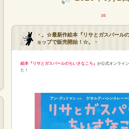
1/1
・。☆最新作絵本『リサとガスパール
ョップで販売開始！☆。・
絵本『リサとガスパールのちいさなころ』
が公式オンライ
た！