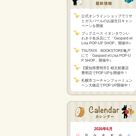
公式オンラインショップでリサ
とガスパールのお誕生日キャン
ペーンを開催
ブックエース イオンタウンい
わき小名浜店にて「Gaspard et
Lisa POP-UP SHOP」開催中♪
TSUTAYA BOOKSTORE亀戸
にて「Gaspard et Lisa POP-U
P SHOP」開催中♪
【愛知県豊明市】精文館書店
豊明店でPOP UPを開催中！
札幌市コーチャンフォーミュン
ヘン大橋店でPOP UP開催中！
2026年6月
日
月
火
水
木
金
土