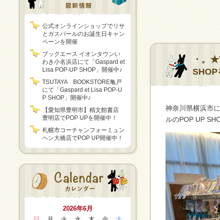
公式オンラインショップでリサ
とガスパールのお誕生日キャン
ペーンを開催
ブックエース イオンタウンい
・。★T
わき小名浜店にて「Gaspard et
Lisa POP-UP SHOP」開催中♪
SHO
TSUTAYA BOOKSTORE亀戸
にて「Gaspard et Lisa POP-U
P SHOP」開催中♪
神奈川県横浜市にあ
【愛知県豊明市】精文館書店
豊明店でPOP UPを開催中！
ルのPOP UP S
札幌市コーチャンフォーミュン
ヘン大橋店でPOP UP開催中！
2026年6月
日
月
火
水
木
金
土