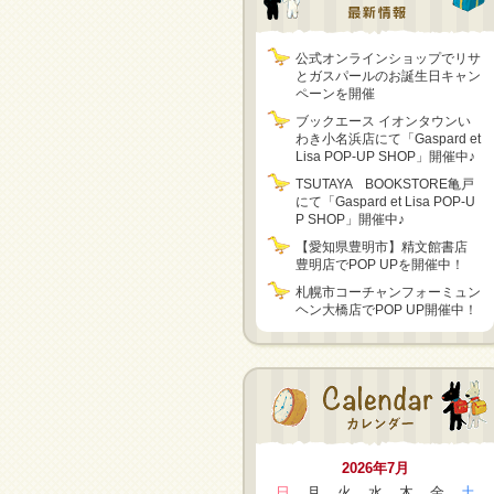
公式オンラインショップでリサ
とガスパールのお誕生日キャン
ペーンを開催
ブックエース イオンタウンい
わき小名浜店にて「Gaspard et
Lisa POP-UP SHOP」開催中♪
TSUTAYA BOOKSTORE亀戸
にて「Gaspard et Lisa POP-U
P SHOP」開催中♪
【愛知県豊明市】精文館書店
豊明店でPOP UPを開催中！
札幌市コーチャンフォーミュン
ヘン大橋店でPOP UP開催中！
2026年7月
日
月
火
水
木
金
土