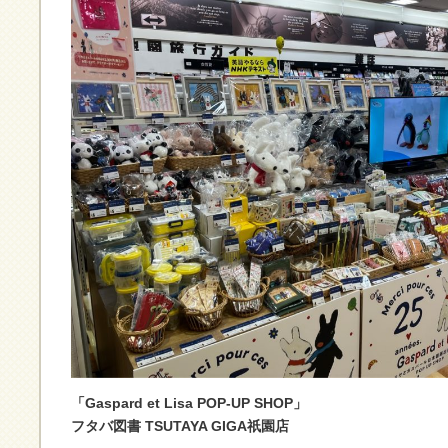
「Gaspard et Lisa POP-UP SHOP」
フタバ図書 TSUTAYA GIGA祇園店