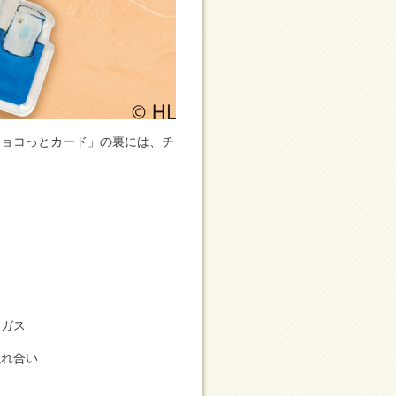
チョコっとカード」の裏には、チ
。
ガス
触れ合い