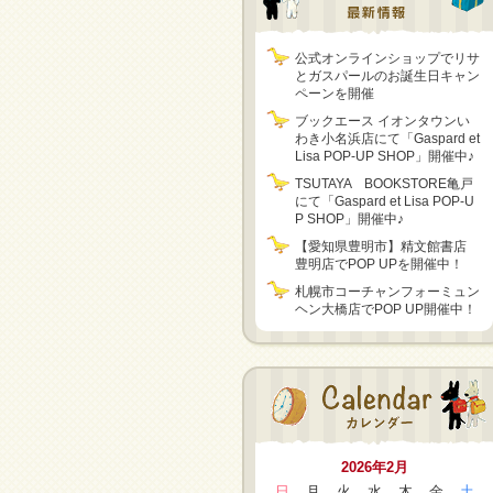
公式オンラインショップでリサ
とガスパールのお誕生日キャン
ペーンを開催
ブックエース イオンタウンい
わき小名浜店にて「Gaspard et
Lisa POP-UP SHOP」開催中♪
TSUTAYA BOOKSTORE亀戸
にて「Gaspard et Lisa POP-U
P SHOP」開催中♪
【愛知県豊明市】精文館書店
豊明店でPOP UPを開催中！
札幌市コーチャンフォーミュン
ヘン大橋店でPOP UP開催中！
2026年2月
日
月
火
水
木
金
土