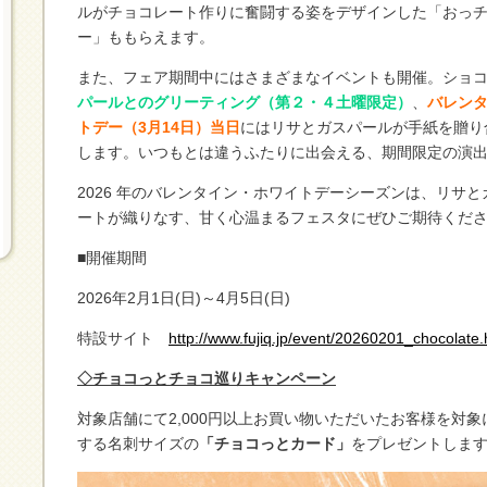
ルがチョコレート作りに奮闘する姿をデザインした「おっ
ー」ももらえます。
また、フェア期間中にはさまざまなイベントも開催。ショ
パールとのグリーティング（第２・４土曜限定）
、
バレンタ
トデー（3月14日）当日
にはリサとガスパールが手紙を贈り
します。いつもとは違うふたりに出会える、期間限定の演
2026 年のバレンタイン・ホワイトデーシーズンは、リサ
ートが織りなす、甘く心温まるフェスタにぜひご期待くだ
■開催期間
2026年2月1日(日)～4月5日(日)
特設サイト
http://www.fujiq.jp/event/20260201_chocolate.
◇チョコっとチョコ巡りキャンペーン
対象店舗にて2,000円以上お買い物いただいたお客様を対
する名刺サイズの
「チョコっとカード」
をプレゼントしま