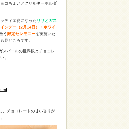
チョコちょいアクリルキーホルダ
コラティエ姿になった
リサとガス
インデー（2月14日）・ホワイ
合う
限定セレモニー
を実施いた
出も見どころです。
とガスパールの世界観とチョコレ
さい。
html
象に、チョコレートの甘い香りが
す。