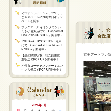
公式オンラインショップでリサ
とガスパールのお誕生日キャン
ペーンを開催
ブックエース イオンタウンい
・。☆「
わき小名浜店にて「Gaspard et
Lisa POP-UP SHOP」開催中♪
合丘店
TSUTAYA BOOKSTORE亀戸
にて「Gaspard et Lisa POP-U
P SHOP」開催中♪
京王アートマン新百合
【愛知県豊明市】精文館書店
豊明店でPOP UPを開催中！
札幌市コーチャンフォーミュン
ヘン大橋店でPOP UP開催中！
2026年1月
日
月
火
水
木
金
土