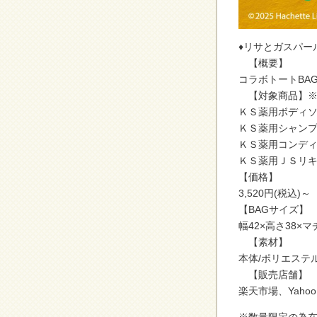
♦リサとガスパー
【概要】
コラボトートBAG
【対象商品】※
ＫＳ薬用ボディ
ＫＳ薬用シャン
ＫＳ薬用コンデ
ＫＳ薬用ＪＳリ
【価格】
3,520円(税込
【BAGサイズ】
幅42×高さ38×マ
【素材】
本体/ポリエステ
【販売店舗】
楽天市場、Yaho