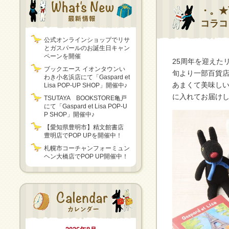
・。★
コラコ
公式オンラインショップでリサ
とガスパールのお誕生日キャン
ペーンを開催
25周年を迎えた
ブックエース イオンタウンい
旬より一部百貨
わき小名浜店にて「Gaspard et
あまくて美味し
Lisa POP-UP SHOP」開催中♪
に入れてお届け
TSUTAYA BOOKSTORE亀戸
にて「Gaspard et Lisa POP-U
P SHOP」開催中♪
【愛知県豊明市】精文館書店
豊明店でPOP UPを開催中！
札幌市コーチャンフォーミュン
ヘン大橋店でPOP UP開催中！