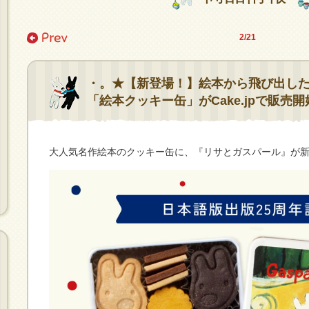
2/21
・。★【新登場！】絵本から飛び出し
「絵本クッキー缶」がCake.jpで販売開
大人気名作絵本のクッキー缶に、『リサとガスパール』が