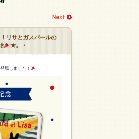
た！リサとガスパールの
始
★。・
新登場しました！