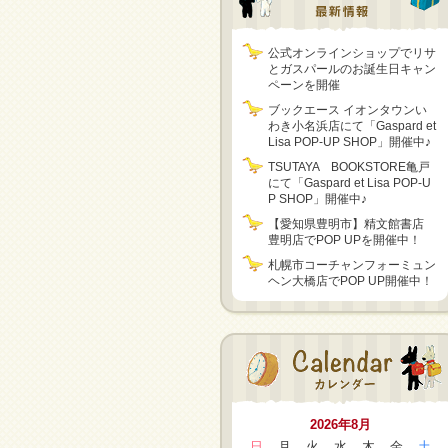
公式オンラインショップでリサ
とガスパールのお誕生日キャン
ペーンを開催
ブックエース イオンタウンい
わき小名浜店にて「Gaspard et
Lisa POP-UP SHOP」開催中♪
TSUTAYA BOOKSTORE亀戸
にて「Gaspard et Lisa POP-U
P SHOP」開催中♪
【愛知県豊明市】精文館書店
豊明店でPOP UPを開催中！
札幌市コーチャンフォーミュン
ヘン大橋店でPOP UP開催中！
2026年8月
日
月
火
水
木
金
土