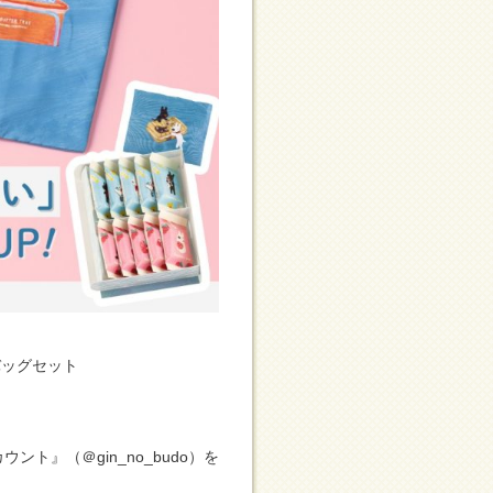
バッグセット
ント』（＠gin_no_budo）を