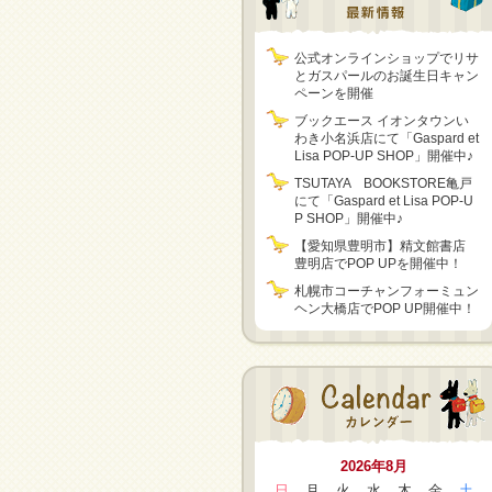
公式オンラインショップでリサ
とガスパールのお誕生日キャン
ペーンを開催
ブックエース イオンタウンい
わき小名浜店にて「Gaspard et
Lisa POP-UP SHOP」開催中♪
TSUTAYA BOOKSTORE亀戸
にて「Gaspard et Lisa POP-U
P SHOP」開催中♪
【愛知県豊明市】精文館書店
豊明店でPOP UPを開催中！
札幌市コーチャンフォーミュン
ヘン大橋店でPOP UP開催中！
2026年8月
日
月
火
水
木
金
土