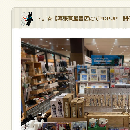
・。☆【幕張蔦屋書店にてPOPUP 開