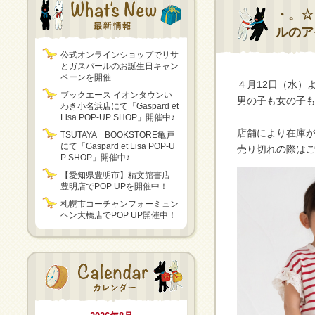
・。☆
ルのア
公式オンラインショップでリサ
とガスパールのお誕生日キャン
ペーンを開催
４月12日（水）
ブックエース イオンタウンい
男の子も女の子
わき小名浜店にて「Gaspard et
Lisa POP-UP SHOP」開催中♪
店舗により在庫
TSUTAYA BOOKSTORE亀戸
にて「Gaspard et Lisa POP-U
売り切れの際は
P SHOP」開催中♪
【愛知県豊明市】精文館書店
豊明店でPOP UPを開催中！
札幌市コーチャンフォーミュン
ヘン大橋店でPOP UP開催中！