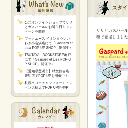
スタイ
公式オンラインショップでリサ
とガスパールのお誕生日キャン
リサとガスパー
ペーンを開催
種で登場しまし
ブックエース イオンタウンい
わき小名浜店にて「Gaspard et
Lisa POP-UP SHOP」開催中♪
TSUTAYA BOOKSTORE亀戸
にて「Gaspard et Lisa POP-U
P SHOP」開催中♪
【愛知県豊明市】精文館書店
豊明店でPOP UPを開催中！
札幌市コーチャンフォーミュン
ヘン大橋店でPOP UP開催中！