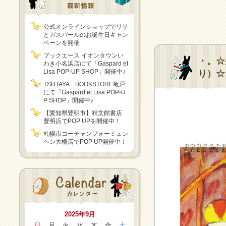
公式オンラインショップでリサ
とガスパールのお誕生日キャン
ペーンを開催
ブックエース イオンタウンい
・。☆
わき小名浜店にて「Gaspard et
Lisa POP-UP SHOP」開催中♪
り）☆
TSUTAYA BOOKSTORE亀戸
にて「Gaspard et Lisa POP-U
P SHOP」開催中♪
【愛知県豊明市】精文館書店
豊明店でPOP UPを開催中！
札幌市コーチャンフォーミュン
ヘン大橋店でPOP UP開催中！
2025年9月
日
月
火
水
木
金
土