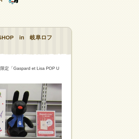
HOP in 岐阜ロフ
pard et Lisa POP U