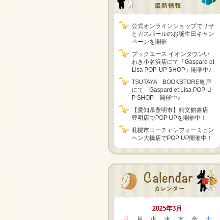
公式オンラインショップでリサ
とガスパールのお誕生日キャン
ペーンを開催
ブックエース イオンタウンい
わき小名浜店にて「Gaspard et
Lisa POP-UP SHOP」開催中♪
TSUTAYA BOOKSTORE亀戸
にて「Gaspard et Lisa POP-U
P SHOP」開催中♪
【愛知県豊明市】精文館書店
豊明店でPOP UPを開催中！
札幌市コーチャンフォーミュン
ヘン大橋店でPOP UP開催中！
2025年3月
日
月
火
水
木
金
土