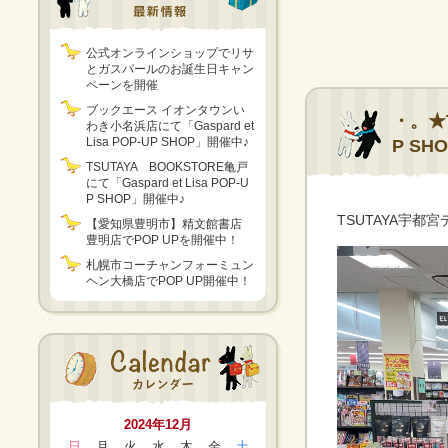
公式オンラインショップでリサ
とガスパールのお誕生日キャン
ペーンを開催
ブックエース イオンタウンい
・。★T
わき小名浜店にて「Gaspard et
Lisa POP-UP SHOP」開催中♪
P S
TSUTAYA BOOKSTORE亀戸
にて「Gaspard et Lisa POP-U
P SHOP」開催中♪
TSUTAYA宇都宮テ
【愛知県豊明市】精文館書店
豊明店でPOP UPを開催中！
札幌市コーチャンフォーミュン
ヘン大橋店でPOP UP開催中！
2024年12月
日
月
火
水
木
金
土