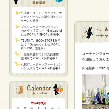
公式オンラインショップでリサ
とガスパールのお誕生日キャン
ペーンを開催
ブックエース イオンタウンい
・。★
わき小名浜店にて「Gaspard et
Lisa POP-UP SHOP」開催中♪
ーチャ
TSUTAYA BOOKSTORE亀戸
にて「Gaspard et Lisa POP-U
P SHOP」開催中♪
コーチャンフォ
【愛知県豊明市】精文館書店
豊明店でPOP UPを開催中！
を開催しており
札幌市コーチャンフォーミュン
開催期間：2024
ヘン大橋店でPOP UP開催中！
2024年9月
日
月
火
水
木
金
土