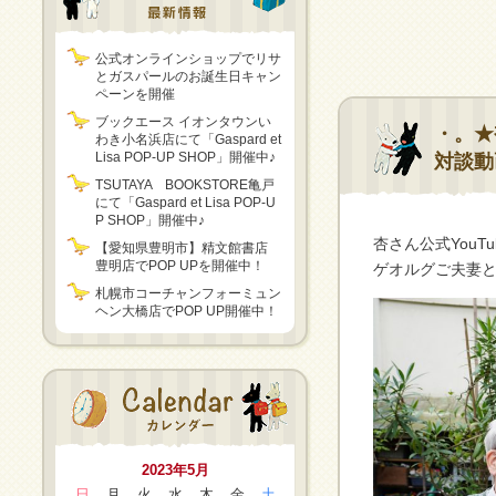
公式オンラインショップでリサ
とガスパールのお誕生日キャン
ペーンを開催
ブックエース イオンタウンい
・。★
わき小名浜店にて「Gaspard et
Lisa POP-UP SHOP」開催中♪
対談動
TSUTAYA BOOKSTORE亀戸
にて「Gaspard et Lisa POP-U
P SHOP」開催中♪
杏さん公式YouT
【愛知県豊明市】精文館書店
豊明店でPOP UPを開催中！
ゲオルグご夫妻と
札幌市コーチャンフォーミュン
ヘン大橋店でPOP UP開催中！
2023年5月
日
月
火
水
木
金
土