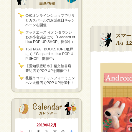
公式オンラインショップでリサ
とガスパールのお誕生日キャン
ペーンを開催
ブックエース イオンタウンい
スマー
わき小名浜店にて「Gaspard et
Lisa POP-UP SHOP」開催中♪
ル』1
TSUTAYA BOOKSTORE亀戸
にて「Gaspard et Lisa POP-U
P SHOP」開催中♪
【愛知県豊明市】精文館書店
豊明店でPOP UPを開催中！
札幌市コーチャンフォーミュン
ヘン大橋店でPOP UP開催中！
2019年12月
日
月
火
水
木
金
土