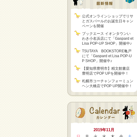
公式オンラインショップでリサ
とガスパールのお誕生日キャン
ペーンを開催
ブックエース イオンタウンい
わき小名浜店にて「Gaspard et
Lisa POP-UP SHOP」開催中♪
TSUTAYA BOOKSTORE亀戸
にて「Gaspard et Lisa POP-U
P SHOP」開催中♪
【愛知県豊明市】精文館書店
豊明店でPOP UPを開催中！
札幌市コーチャンフォーミュン
ヘン大橋店でPOP UP開催中！
2019年11月
日
月
火
水
木
金
土