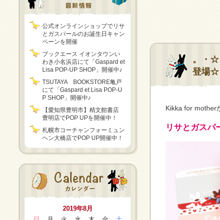
公式オンラインショップでリサ
とガスパールのお誕生日キャン
ペーンを開催
ブックエース イオンタウンい
。・☆
わき小名浜店にて「Gaspard et
Lisa POP-UP SHOP」開催中♪
登場☆
TSUTAYA BOOKSTORE亀戸
にて「Gaspard et Lisa POP-U
P SHOP」開催中♪
Kikka for
【愛知県豊明市】精文館書店
豊明店でPOP UPを開催中！
リサとガスパー
札幌市コーチャンフォーミュン
ヘン大橋店でPOP UP開催中！
2019年8月
日
月
火
水
木
金
土