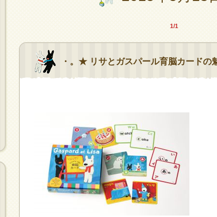
1/1
・。★ リサとガスパール育脳カードの