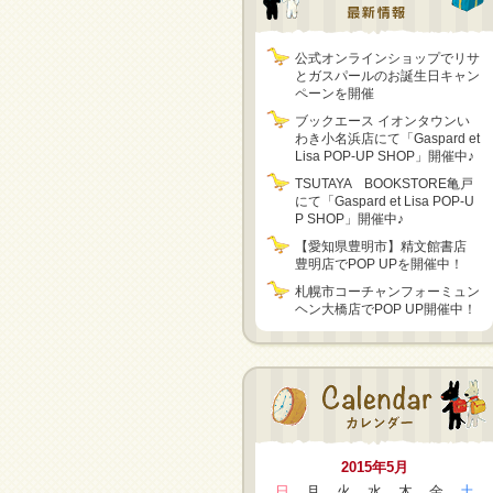
公式オンラインショップでリサ
とガスパールのお誕生日キャン
ペーンを開催
ブックエース イオンタウンい
わき小名浜店にて「Gaspard et
Lisa POP-UP SHOP」開催中♪
TSUTAYA BOOKSTORE亀戸
にて「Gaspard et Lisa POP-U
P SHOP」開催中♪
【愛知県豊明市】精文館書店
豊明店でPOP UPを開催中！
札幌市コーチャンフォーミュン
ヘン大橋店でPOP UP開催中！
2015年5月
日
月
火
水
木
金
土