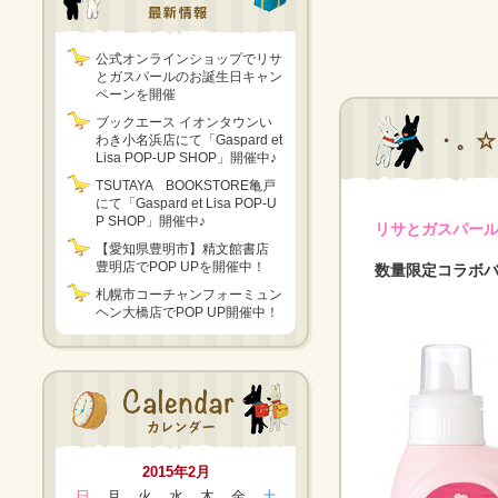
公式オンラインショップでリサ
とガスパールのお誕生日キャン
ペーンを開催
ブックエース イオンタウンい
・。☆
わき小名浜店にて「Gaspard et
Lisa POP-UP SHOP」開催中♪
TSUTAYA BOOKSTORE亀戸
にて「Gaspard et Lisa POP-U
P SHOP」開催中♪
リサとガスパール×
【愛知県豊明市】精文館書店
豊明店でPOP UPを開催中！
数量限定コラボバ
札幌市コーチャンフォーミュン
ヘン大橋店でPOP UP開催中！
2015年2月
日
月
火
水
木
金
土