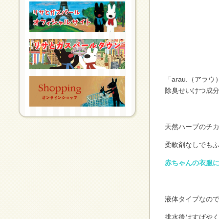
「arau.（ア
除臭せいけつ成分
天然ハーブのチ
柔軟剤なしでも
赤ちゃんの衣服
液体タイプなの
排水後はすばや