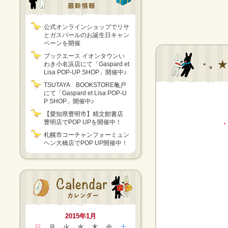
公式オンラインショップでリサ
とガスパールのお誕生日キャン
ペーンを開催
ブックエース イオンタウンい
・。★
わき小名浜店にて「Gaspard et
Lisa POP-UP SHOP」開催中♪
TSUTAYA BOOKSTORE亀戸
にて「Gaspard et Lisa POP-U
P SHOP」開催中♪
【愛知県豊明市】精文館書店
豊明店でPOP UPを開催中！
・
札幌市コーチャンフォーミュン
ヘン大橋店でPOP UP開催中！
2015年1月
日
月
火
水
木
金
土