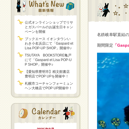
・。☆「
☆。・
公式オンラインショップでリサ
とガスパールのお誕生日キャン
ペーンを開催
名鉄岐阜駅直結
ブックエース イオンタウンい
わき小名浜店にて「Gaspard et
期間限定
「Gaspa
Lisa POP-UP SHOP」開催中♪
TSUTAYA BOOKSTORE亀戸
にて「Gaspard et Lisa POP-U
P SHOP」開催中♪
【愛知県豊明市】精文館書店
豊明店でPOP UPを開催中！
札幌市コーチャンフォーミュン
ヘン大橋店でPOP UP開催中！