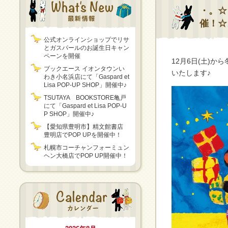
・。☆
催！☆
公式オンラインショップでリサ
とガスパールのお誕生日キャン
ペーンを開催
12月6日(土)
ブックエース イオンタウンい
いたします♪
わき小名浜店にて「Gaspard et
Lisa POP-UP SHOP」開催中♪
TSUTAYA BOOKSTORE亀戸
にて「Gaspard et Lisa POP-U
P SHOP」開催中♪
【愛知県豊明市】精文館書店
豊明店でPOP UPを開催中！
札幌市コーチャンフォーミュン
ヘン大橋店でPOP UP開催中！