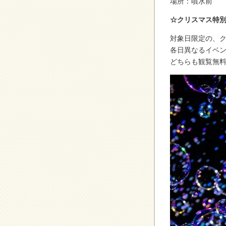
場所：噴水前
☆クリスマス特
対象日限定の、
各日異なるイベ
どちらも観覧無