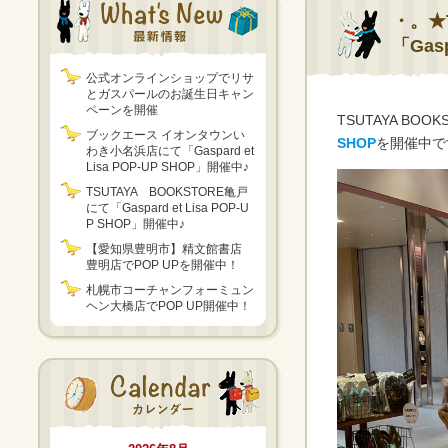
・。★
「Gas
公式オンラインショップでリサ
とガスパールのお誕生日キャン
ペーンを開催
TSUTAYA BO
ブックエース イオンタウンい
SHOP
を開催中で
わき小名浜店にて「Gaspard et
Lisa POP-UP SHOP」開催中♪
TSUTAYA BOOKSTORE亀戸
にて「Gaspard et Lisa POP-U
P SHOP」開催中♪
【愛知県豊明市】精文館書店
豊明店でPOP UPを開催中！
札幌市コーチャンフォーミュン
ヘン大橋店でPOP UP開催中！