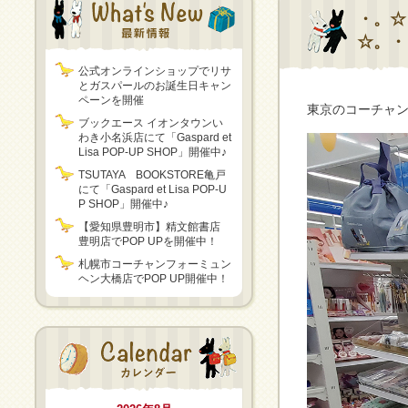
・。☆
☆。・
公式オンラインショップでリサ
とガスパールのお誕生日キャン
ペーンを開催
東京のコーチャン
ブックエース イオンタウンい
わき小名浜店にて「Gaspard et
Lisa POP-UP SHOP」開催中♪
TSUTAYA BOOKSTORE亀戸
にて「Gaspard et Lisa POP-U
P SHOP」開催中♪
【愛知県豊明市】精文館書店
豊明店でPOP UPを開催中！
札幌市コーチャンフォーミュン
ヘン大橋店でPOP UP開催中！