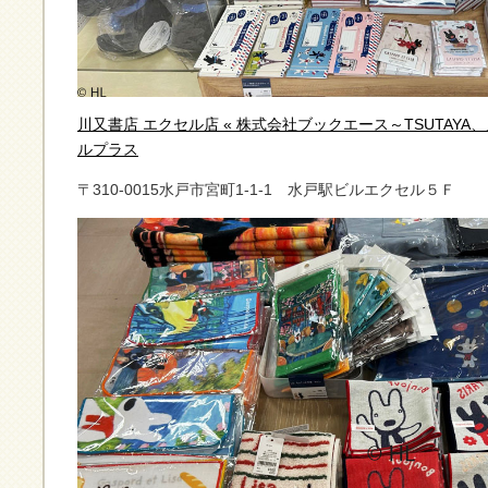
川又書店 エクセル店 « 株式会社ブックエース～TSUTAY
ルプラス
〒310-0015水戸市宮町1-1-1 水戸駅ビルエクセル５Ｆ