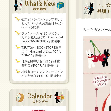
・。☆
登場！
公式オンラインショップでリサ
とガスパールのお誕生日キャン
ペーンを開催
リサとガスパール
ブックエース イオンタウンい
わき小名浜店にて「Gaspard et
Lisa POP-UP SHOP」開催中♪
TSUTAYA BOOKSTORE亀戸
にて「Gaspard et Lisa POP-U
P SHOP」開催中♪
【愛知県豊明市】精文館書店
豊明店でPOP UPを開催中！
札幌市コーチャンフォーミュン
ヘン大橋店でPOP UP開催中！