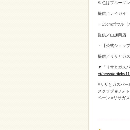
※色はブルーグ
提供／ナイガイ
・13cmボウル
提供／山加商店
・【公式ショップ
提供／リサとガ
▼「リサとガスパ
et/news/article/1
#リサとガスパール
スクラブ #フォト
ペーン #リサガス 