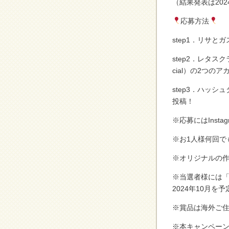
（結果発表は202
応募方法
step1．リサ
step2．レタスクラブ
cial）の2つの
step3．ハッシ
投稿！
※応募にはInst
※お1人様何回で
※オリジナルの
※当選者様には「@
2024年10月を
※賞品は海外ご
※本キャンペーン