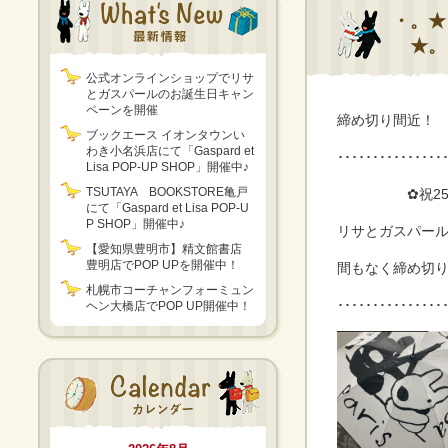
・。★
★。
公式オンラインショップでリサ
とガスパールのお誕生日キャン
ペーンを開催
締め切り間近！
ブックエース イオンタウンい
わき小名浜店にて「Gaspard et
･･･････････････
Lisa POP-UP SHOP」開催中♪
TSUTAYA BOOKSTORE亀戸
✿祝25周
にて「Gaspard et Lisa POP-U
P SHOP」開催中♪
リサとガスパール
【愛知県豊明市】精文館書店
豊明店でPOP UPを開催中！
間もなく締め切
札幌市コーチャンフォーミュン
･･･････････････
ヘン大橋店でPOP UP開催中！