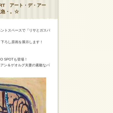
ART アート・デ・アー
宮阪急・。☆
イベントスペースで『リサとガスパ
き下ろし原画を展示します！
 SPOTも登場！
のアン＆ゲオルグ夫妻の素敵なパ