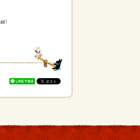
jp/
）