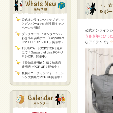
・。☆
＆ポー
公式オンラインショップでリサ
とガスパールのお誕生日キャン
ペーンを開催
公式オンライン
ブックエース イオンタウンい
うさぎ年にぴっ
わき小名浜店にて「Gaspard et
なアイテムです
Lisa POP-UP SHOP」開催中♪
TSUTAYA BOOKSTORE亀戸
にて「Gaspard et Lisa POP-U
P SHOP」開催中♪
【愛知県豊明市】精文館書店
豊明店でPOP UPを開催中！
札幌市コーチャンフォーミュン
ヘン大橋店でPOP UP開催中！