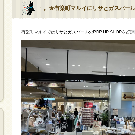
・。★有楽町マルイにリサとガスパー
有楽町マルイでは
リサとガスパールのPOP UP SHOP
を好評