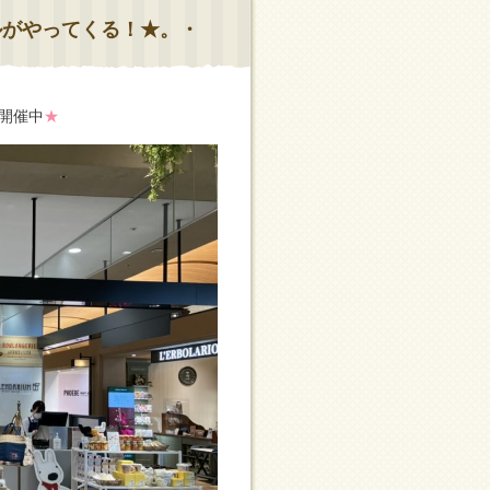
ルがやってくる！★。・
開催中
★