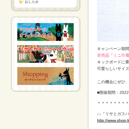
おしらせ
キャンペーン期
非売品「ミニ巾
キックボードに
可愛らしいサイ
この機会にぜひ
■開催期間：202
＊＊＊＊＊＊＊
↓↓『リサとガス
http://www.shop-l