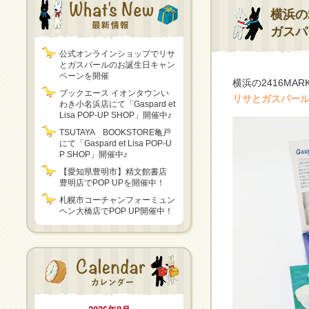
横浜の
ガスパ
公式オンラインショップでリサ
とガスパールのお誕生日キャン
ペーンを開催
横浜の2416MA
ブックエース イオンタウンい
リサとガスパー
わき小名浜店にて「Gaspard et
Lisa POP-UP SHOP」開催中♪
TSUTAYA BOOKSTORE亀戸
にて「Gaspard et Lisa POP-U
P SHOP」開催中♪
【愛知県豊明市】精文館書店
豊明店でPOP UPを開催中！
札幌市コーチャンフォーミュン
ヘン大橋店でPOP UP開催中！