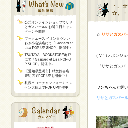
・。☆
☆。・
公式オンラインショップでリサ
とガスパールのお誕生日キャン
ペーンを開催
☆
リサとガスパ
ブックエース イオンタウンい
わき小名浜店にて「Gaspard et
Lisa POP-UP SHOP」開催中♪
TSUTAYA BOOKSTORE亀戸
(´∀｀)ノボンジ
にて「Gaspard et Lisa POP-U
P SHOP」開催中♪
『リサとガスパ
【愛知県豊明市】精文館書店
豊明店でPOP UPを開催中！
札幌市コーチャンフォーミュン
ワンちゃんと飼
ヘン大橋店でPOP UP開催中！
リサとガスパー