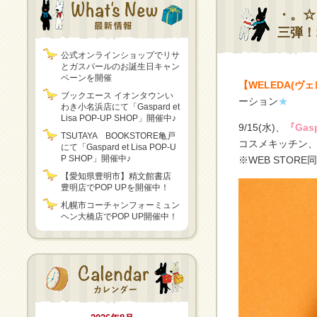
・。☆
三弾！
公式オンラインショップでリサ
とガスパールのお誕生日キャン
ペーンを開催
【WELEDA(ヴェ
ブックエース イオンタウンい
ーション
★
わき小名浜店にて「Gaspard et
Lisa POP-UP SHOP」開催中♪
9/15(水)、
『Gas
TSUTAYA BOOKSTORE亀戸
コスメキッチン
にて「Gaspard et Lisa POP-U
P SHOP」開催中♪
※WEB STORE
【愛知県豊明市】精文館書店
豊明店でPOP UPを開催中！
札幌市コーチャンフォーミュン
ヘン大橋店でPOP UP開催中！