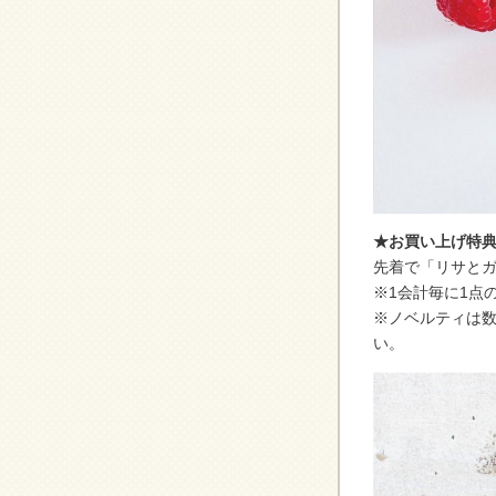
★お買い上げ特
先着で「リサと
※1会計毎に1点
※ノベルティは
い。