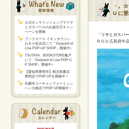
・。☆
U に
公式オンラインショップでリサ
とガスパールのお誕生日キャン
ペーンを開催
「リサとガスパ
ブックエース イオンタウンい
R.O.U 広島府
わき小名浜店にて「Gaspard et
Lisa POP-UP SHOP」開催中♪
TSUTAYA BOOKSTORE亀戸
にて「Gaspard et Lisa POP-U
P SHOP」開催中♪
【愛知県豊明市】精文館書店
豊明店でPOP UPを開催中！
札幌市コーチャンフォーミュン
ヘン大橋店でPOP UP開催中！