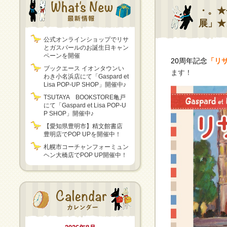
・。★
展」★
公式オンラインショップでリサ
とガスパールのお誕生日キャン
ペーンを開催
20周年記念
「リ
ブックエース イオンタウンい
ます！
わき小名浜店にて「Gaspard et
Lisa POP-UP SHOP」開催中♪
TSUTAYA BOOKSTORE亀戸
にて「Gaspard et Lisa POP-U
P SHOP」開催中♪
【愛知県豊明市】精文館書店
豊明店でPOP UPを開催中！
札幌市コーチャンフォーミュン
ヘン大橋店でPOP UP開催中！