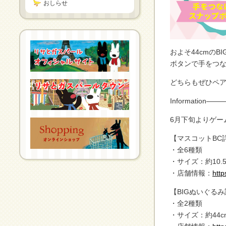
おしらせ
およそ44cmのB
ボタンで手をつ
どちらもぜひペア
Informatio
6月下旬よりゲー
【マスコットBC
・全6種類
・サイズ：約10.5
・店舗情報：
htt
【BIGぬいぐる
・全2種類
・サイズ：約44c