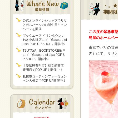
・。★
期間限
公式オンラインショップでリサ
とガスパールのお誕生日キャン
ペーンを開催
この度の緊急事
ブックエース イオンタウンい
島屋のホームペ
わき小名浜店にて「Gaspard et
Lisa POP-UP SHOP」開催中♪
東京でパリの雰
TSUTAYA BOOKSTORE亀戸
内）にて、リサ
にて「Gaspard et Lisa POP-U
P SHOP」開催中♪
【愛知県豊明市】精文館書店
豊明店でPOP UPを開催中！
札幌市コーチャンフォーミュン
ヘン大橋店でPOP UP開催中！