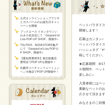
・。☆
公式オンラインショップでリサ
とガスパールのお誕生日キャン
ペットパラダイ
ペーンを開催
開催します！
ブックエース イオンタウンい
わき小名浜店にて「Gaspard et
応募はカンタン♪
Lisa POP-UP SHOP」開催中♪
ペットパラダイ
TSUTAYA BOOKSTORE亀戸
にて「Gaspard et Lisa POP-U
ハッシュタグ「#
P SHOP」開催中♪
稿してください
【愛知県豊明市】精文館書店
豊明店でPOP UPを開催中！
★応募期間 8/1
札幌市コーチャンフォーミュン
※期間中、ペッ
ヘン大橋店でPOP UP開催中！
楽しみに♪
入賞者様にはペ
素敵なペットの
介させて頂きま
みなさまのご自