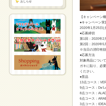
おしらせ
【キャンペーン
●キャンペーン実
2020年1月25日(
●応募締切
第1回：2020年2
第2回：2020年5
※当日の消印有
●応募方法
対象商品につい
ガキに貼り、必
ください。
●景品
13点コース：VE
9点コース：De’
8点コース：ALA
6点コース：ARA
3点コース：IDEA