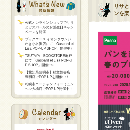
リサと
ンを楽
公式オンラインショップでリサ
とガスパールのお誕生日キャン
ペーンを開催
ブックエース イオンタウンい
わき小名浜店にて「Gaspard et
Lisa POP-UP SHOP」開催中♪
TSUTAYA BOOKSTORE亀戸
にて「Gaspard et Lisa POP-U
P SHOP」開催中♪
【愛知県豊明市】精文館書店
豊明店でPOP UPを開催中！
札幌市コーチャンフォーミュン
ヘン大橋店でPOP UP開催中！