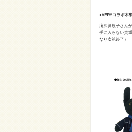
●VERYコラボ
滝沢眞規子さん
手に入らない貴重
なり次第終了）