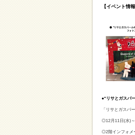
【イベント情
●
“
リサとガスパ
「リサとガスパー
◎12月11日(水)～
◎2階インフォメ