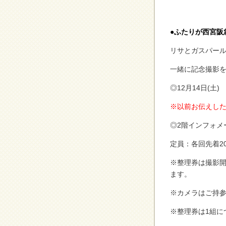
●
ふたりが西宮阪
リサとガスパー
一緒に記念撮影
◎12月14日(土
※以前お伝えし
◎2階インフォメ
定員：各回先着2
※整理券は撮影開
ます。
※カメラはご持
※整理券は1組に