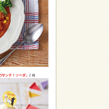
のサンテ！ソーダ」
2 種