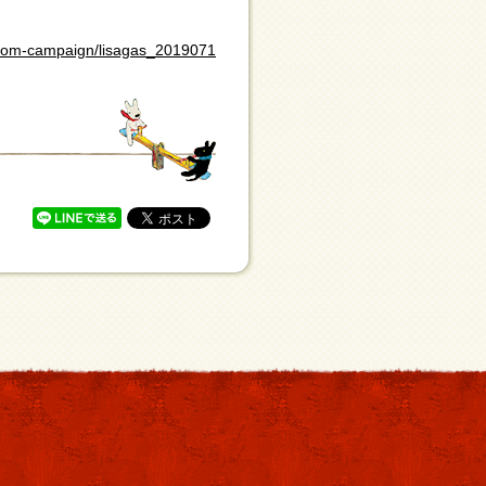
earoom-campaign/lisagas_2019071